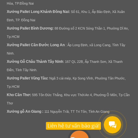
Hòa, TP.Đồng Nai
Xưởng
Pallet Long Khánh Đ
ồng Nai
:
Số 61, Khu 1, Ấp Bảo Định, Xã Xuân
Định, TP. Đồng Nai
Xưởng
Pallet
Bình Dương
:
88 Đường số 2 KCN Sóng Thần 1, Phường Dĩ An,
Tp.HCM
Xường
Pallet
Cần Đước Long An
:
Ấp Long Định, xã Long Cang, Tỉnh Tây
Ninh.
Xường Gỗ Châu Thành Tây Ninh
:
167 QL 22B, Ấp Thanh Sơn, Xã Thanh
Điền, Tỉnh Tây Ninh.
Xưởng
Pallet
Vũng Tàu:
Ngã 3 cái mép, Kp Song Vĩnh, Phường Tân Phước,
Tp.HCM
Kho Cần Thơ:
595 Tôn Đức Thắng, Khu vực Thới An 4, Phường Ô Môn, Tp Cần
Thơ
Xưởng gỗ
An Giang :
111 Nguyễn Trãi, TT Tri Tôn, Tỉnh An Giang
Liên hệ tư vấn báo giá!