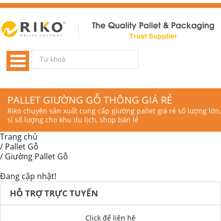
PALLET GIƯỜNG GỖ THÔNG GIÁ RẺ
Riko chuyên sản xuất cung cấp giường pallet giá rẻ số lượng lớn,
sỉ số lượng cho khu du lịch, shop bán lẻ
Trang chủ
/
Pallet Gỗ
/
Giường Pallet Gỗ
Đang cập nhật!
HỖ TRỢ TRỰC TUYẾN
Click để liên hệ