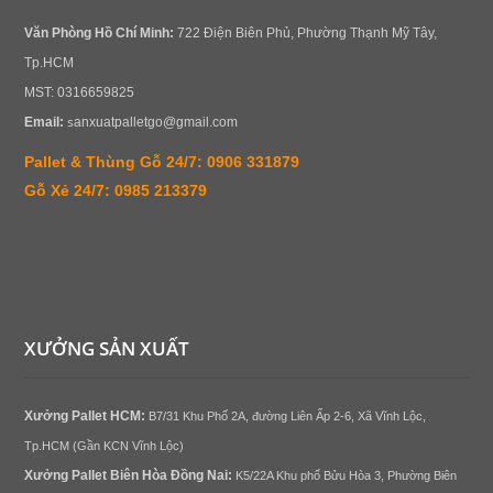
Văn Phòng
Hồ Chí Minh:
722 Điện Biên Phủ, Phường Thạnh Mỹ Tây,
Tp.HCM
MST: 0316659825
s
Email:
anxuatpalletgo@gmail.com
Pallet & Thùng Gỗ 24/7: 0906 331879
Gỗ Xẻ 24/7: 0985 213379
XƯỞNG SẢN XUẤT
Xưởng
Pallet
HCM:
B7/31 Khu Phố 2A, đường Liên Ấp 2-6, Xã Vĩnh Lộc,
Tp.HCM (Gần KCN Vĩnh Lộc)
Xưởng
Pallet Biên Hòa
Đồng Nai
:
K5/22A Khu phố Bửu Hòa 3, Phường Biên