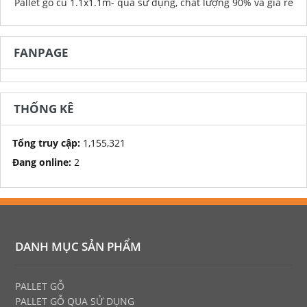
Pallet gỗ cũ 1.1x1.1m- qua sử dụng, chất lượng 90% và giá rẻ
FANPAGE
THỐNG KÊ
Tổng truy cập:
1,155,321
Đang online:
2
DANH MỤC SẢN PHẨM
PALLET GỖ
PALLET GỖ
QUA SỬ DỤNG