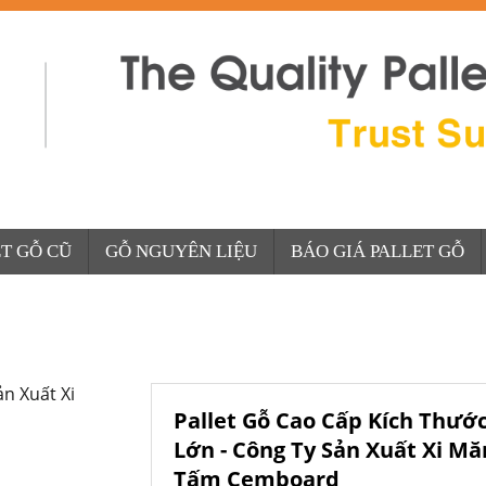
T GỖ CŨ
GỖ NGUYÊN LIỆU
BÁO GIÁ PALLET GỖ
Pallet Gỗ Cao Cấp Kích Thướ
Lớn - Công Ty Sản Xuất Xi Mă
Tấm Cemboard