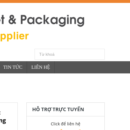
TIN TỨC
LIÊN HỆ
HỖ TRỢ TRỰC TUYẾN
c
ng
Click để liên hệ