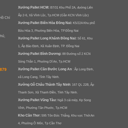
Xưởng
Pallet
HCM:
B7/31 Khu Phố 2A, đường Liên
Ấp 2-6, Xã Vĩnh Lộc, Tp.HCM (Gần KCN Vĩnh Lộc)
Hồ Chí
Xưởng
Pallet Biên Hòa
Đồng Nai
:
K5/22A Khu phố
Bửu Hòa 3, Phường Biên Hòa, TP.Đồng Nai
hủ,
Xưởng
Pallet Long Khánh Đ
ồng Nai
:
Số 61, Khu
1, Ấp Bảo Định, Xã Xuân Định, TP. Đồng Nai
Xưởng
Pallet
Bình Dương
:
88 Đường số 2 KCN
Sóng Thần 1, Phường Dĩ An, Tp.HCM
1879
Xường
Pallet
Cần Đước Long An
:
Ấp Long Định,
xã Long Cang, Tỉnh Tây Ninh.
Xường Gỗ Châu Thành Tây Ninh
:
167 QL 22B, Ấp
Thanh Sơn, Xã Thanh Điền, Tỉnh Tây Ninh.
Xưởng
Pallet
Vũng Tàu:
Ngã 3 cái mép, Kp Song
Vĩnh, Phường Tân Phước, Tp.HCM
Kho Cần Thơ:
595 Tôn Đức Thắng, Khu vực Thới An
4, Phường Ô Môn, Tp Cần Thơ