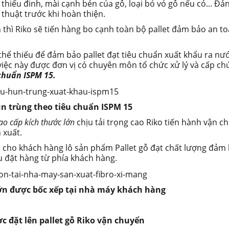
thiếu đinh, mài cạnh bén của gỗ, loại bỏ vỏ gỗ nếu có... Đá
 thuật trước khi hoàn thiện.
thì Riko sẽ tiến hàng bo cạnh toàn bộ pallet đảm bảo an t
hể thiếu để đảm bảo pallet đạt tiêu chuẩn xuất khẩu ra nư
 việc này được đơn vị có chuyên môn tổ chức xử lý và cấp c
chuẩn ISPM 15.
n trùng theo tiêu chuẩn ISPM 15
cao cấp kích thước lớn
chịu tải trọng cao Riko tiến hành vận c
 xuất.
o cho khách hàng lô sản phẩm Pallet gỗ đạt chất lượng đảm
ầu đặt hàng từ phía khách hàng.
lớn được bốc xếp tại nhà máy khách hàng
 đặt lên pallet gỗ Riko vận chuyển