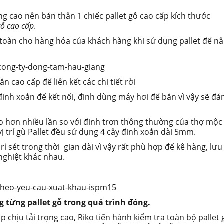
ng cao nên bản thân 1 chiếc pallet gỗ cao cấp kích thước
gỗ cao cấp
.
toàn cho hàng hóa của khách hàng khi sử dụng pallet để n
n cao cấp để liên kết các chi tiết rời
 đinh xoắn để kết nối, đinh dùng máy hơi để bắn vì vậy sẽ đ
cao hơn nhiều lần so với đinh trơn thông thường của thợ mộc
 vị trí gù Pallet đều sử dụng 4 cây đinh xoắn dài 5mm.
 sét trong thời gian dài vì vậy rất phù hợp để kê hàng, lưu
nghiệt khác nhau.
g từng pallet gỗ trong quá trình đóng.
p chịu tải trọng cao, Riko tiến hành kiểm tra toàn bộ pallet