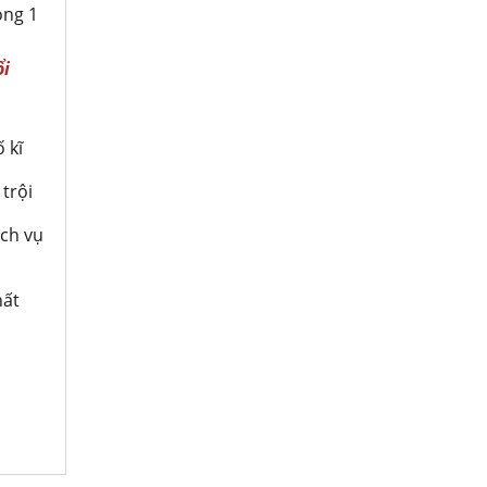
òng 1
ổi
 kĩ
 trội
̣ch vụ
ất