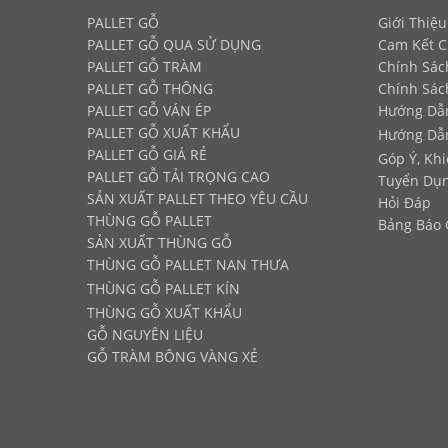
PALLET GỖ
Giới Thiệu
PALLET GỖ
QUA SỬ DỤNG
Cam Kết C
PALLET GỖ TRÀM
Chính Sác
PALLET GỖ THÔNG
Chính Sác
PALLET GỖ VÁN ÉP
Hướng Dẫ
PALLET GỖ XUẤT KHẨU
Hướng Dẫ
PALLET GỖ GIÁ RẺ
Góp Ý, Khi
PALLET GỖ TẢI TRỌNG CAO
Tuyển Dụn
SẢN XUẤT PALLET THEO YÊU CẦU
Hỏi Đáp
THÙNG GỖ PALLET
Bảng Báo 
SẢN XUẤT THÙNG GỖ
THÙNG GỖ PALLET NAN THƯA
THÙNG GỖ PALLET KÍN
THÙNG GỖ XUẤT KHẨU
GỖ NGUYÊN LIỆU
GỖ TRÀM BÔNG VÀNG XẺ