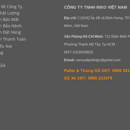
 Về Công Ty.
CÔNG TY TNHH RIKO VIỆT NAM
hất Lượng
Địa chỉ:
C16/3Q Ấp 4B xã Bình Hưng, TP.
h Bảo Mật
h Bảo Hành
Minh, Việt Nam
n Đặt Hàng
Văn Phòng
Hồ Chí Minh:
722 Điện Biên P
n Thanh Toán
Phường Thạnh Mỹ Tây, Tp.HCM
ếu Nại
g.
MST: 0316659825
s
Email:
anxuatpalletgo@gmail.com
Giá
Pallet & Thùng Gỗ 24/7: 0906 33
Gỗ Xẻ 24/7: 0985 213379