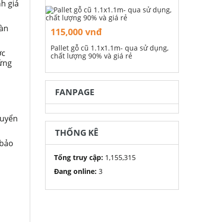
nh giá
oàn
115,000 vnđ
Pallet gỗ cũ 1.1x1.1m- qua sử dụng,
ớc
chất lượng 90% và giá rẻ
hứng
FANPAGE
huyển
THỐNG KÊ
 bảo
Tổng truy cập:
1,155,315
Đang online:
3