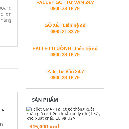
PALLET GỖ - TƯ VẤN 24/7
board
0906 33 18 79
c lớn
n hàng
GỖ XẺ - Liên hệ số
0985 21 33 79
PALLET GIƯỜNG - Liên hệ số
0906 33 18 79
Zalo Tư Vấn 24/7
0906 33 18 79
SẢN PHẨM
nhà
ền
315,000 vnđ