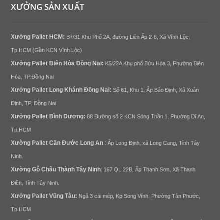
XƯỞNG SẢN XUẤT
Xưởng
Pallet
HCM:
B7/31 Khu Phố 2A, đường Liên Ấp 2-6, Xã Vĩnh Lộc,
Tp.HCM (Gần KCN Vĩnh Lộc)
Xưởng
Pallet Biên Hòa
Đồng Nai
:
K5/22A Khu phố Bửu Hòa 3, Phường Biên
Hòa, TP.Đồng Nai
Xưởng
Pallet Long Khánh Đ
ồng Nai
:
Số 61, Khu 1, Ấp Bảo Định, Xã Xuân
Định, TP. Đồng Nai
Xưởng
Pallet
Bình Dương
:
88 Đường số 2 KCN Sóng Thần 1, Phường Dĩ An,
Tp.HCM
Xường
Pallet
Cần Đước Long An
:
Ấp Long Định, xã Long Cang, Tỉnh Tây
Ninh.
Xường Gỗ Châu Thành Tây Ninh
:
167 QL 22B, Ấp Thanh Sơn, Xã Thanh
Điền, Tỉnh Tây Ninh.
Xưởng
Pallet
Vũng Tàu:
Ngã 3 cái mép, Kp Song Vĩnh, Phường Tân Phước,
Tp.HCM