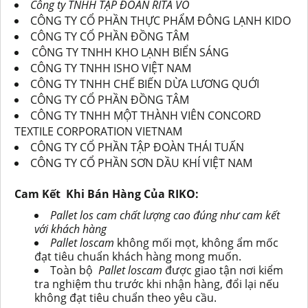
Công ty TNHH TẬP ĐOÀN RITA VÕ
CÔNG TY CỔ PHẦN THỰC PHẨM ĐÔNG LẠNH KIDO
CÔNG TY CỔ PHẦN ĐỒNG TÂM
CÔNG TY TNHH KHO LẠNH BIỂN SÁNG
CÔNG TY TNHH ISHO VIỆT NAM
CÔNG TY TNHH CHẾ BIẾN DỪA LƯƠNG QUỚI
CÔNG TY CỔ PHẦN ĐỒNG TÂM
CÔNG TY TNHH MỘT THÀNH VIÊN CONCORD
TEXTILE CORPORATION VIETNAM
CÔNG TY CỔ PHẦN TẬP ĐOÀN THÁI TUẤN
CÔNG TY CỔ PHẦN SƠN DẦU KHÍ VIỆT NAM
Cam Kết Khi Bán Hàng Của RIKO:
Pallet
los cam chất lượng cao đúng như cam kết
với khách hàng
Pallet loscam
không mố
i
mọt, không ẩm mốc
đạt tiêu chuẩn khách hàng mong muốn.
Toàn bộ
Pallet
loscam
được giao tận nơi kiểm
tra nghiệm thu trước khi nhận hàng, đổi lại nếu
không đạt tiêu chuẩn theo yêu cầu.