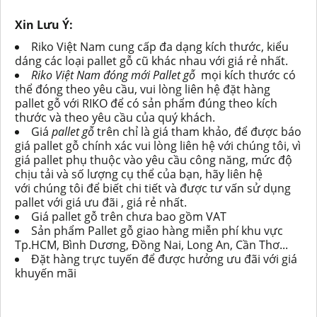
Xin Lưu Ý:
Riko Việt Nam cung cấp đa dạng kích thước, kiểu
dáng các
l
oại pallet gỗ cũ khác nhau với giá rẻ nhất.
Riko Việt Nam đóng mới Pallet gỗ
mọi kích thước có
thể đóng theo yêu cầu, vu
i
lòng liên hệ đặt hàng
pallet gỗ với RIKO để có sản phẩm đúng theo kích
thước và theo yêu cầu của quý khách.
Giá
pallet gỗ
trên chỉ là g
i
á tham khảo, để được báo
giá pallet gỗ chính xác vui lòng liên hệ với chúng tôi, vì
giá pallet phụ thuộc vào yêu cầu công năng, mức độ
chịu tải và số lượng cụ thể của bạn, hãy liên hệ
vớ
i
chúng tôi để biết chi tiết và được tư vấn sử dụng
pallet với giá ưu đãi , giá rẻ nhất.
Giá pallet gỗ trên chưa bao gồm VAT
Sản phẩm Pallet gỗ giao hàng miễn phí khu vực
Tp.HCM, Bình Dương, Đồng Nai, Long An, Cần Thơ...
Đặt hàng trực tuyến để được hưởng ưu đã
i
với giá
khuyến mãi