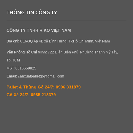
THÔNG TIN CÔNG TY
CÔNG TY TNHH RIKO VIỆT NAM
Địa chỉ:
C16/3Q Ấp 4B xã Bình Hưng, TP.Hồ Chí Minh, Việt Nam
Văn Phòng
Hồ Chí Minh:
722 Điện Biên Phủ, Phường Thạnh Mỹ Tây,
Tp.HCM
MST: 0316659825
s
Email:
anxuatpalletgo@gmail.com
Pallet & Thùng Gỗ 24/7: 0906 331879
Gỗ Xẻ 24/7: 0985 213379