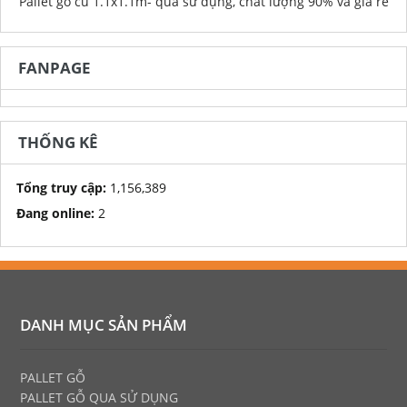
Pallet gỗ cũ 1.1x1.1m- qua sử dụng, chất lượng 90% và giá rẻ
FANPAGE
THỐNG KÊ
Tổng truy cập:
1,156,389
Đang online:
2
DANH MỤC SẢN PHẨM
PALLET GỖ
PALLET GỖ
QUA SỬ DỤNG