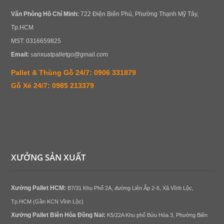
Văn Phòng
Hồ Chí Minh:
722 Điện Biên Phủ, Phường Thạnh Mỹ Tây,
Tp.HCM
MST: 0316659825
s
Email:
anxuatpalletgo@gmail.com
Pallet & Thùng Gỗ 24/7: 0906 331879
Gỗ Xẻ 24/7: 0985 213379
XƯỞNG SẢN XUẤT
Xưởng
Pallet
HCM:
B7/31 Khu Phố 2A, đường Liên Ấp 2-6, Xã Vĩnh Lộc,
Tp.HCM (Gần KCN Vĩnh Lộc)
Xưởng
Pallet Biên Hòa
Đồng Nai
:
K5/22A Khu phố Bửu Hòa 3, Phường Biên