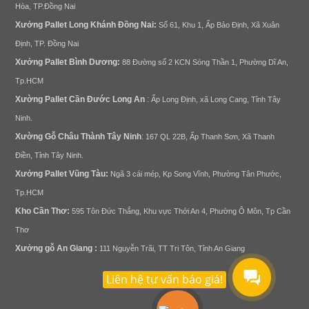
Hòa, TP.Đồng Nai
Xưởng
Pallet Long Khánh Đ
ồng Nai
:
Số 61, Khu 1, Ấp Bảo Định, Xã Xuân
Định, TP. Đồng Nai
Xưởng
Pallet
Bình Dương
:
88 Đường số 2 KCN Sóng Thần 1, Phường Dĩ An,
Tp.HCM
Xường
Pallet
Cần Đước Long An
:
Ấp Long Định, xã Long Cang, Tỉnh Tây
Ninh.
Xường Gỗ Châu Thành Tây Ninh
:
167 QL 22B, Ấp Thanh Sơn, Xã Thanh
Điền, Tỉnh Tây Ninh.
Xưởng
Pallet
Vũng Tàu:
Ngã 3 cái mép, Kp Song Vĩnh, Phường Tân Phước,
Tp.HCM
Kho Cần Thơ:
595 Tôn Đức Thắng, Khu vực Thới An 4, Phường Ô Môn, Tp Cần
Thơ
Xưởng gỗ
An Giang :
111 Nguyễn Trãi, TT Tri Tôn, Tỉnh An Giang
Liên hệ tư vấn báo giá!