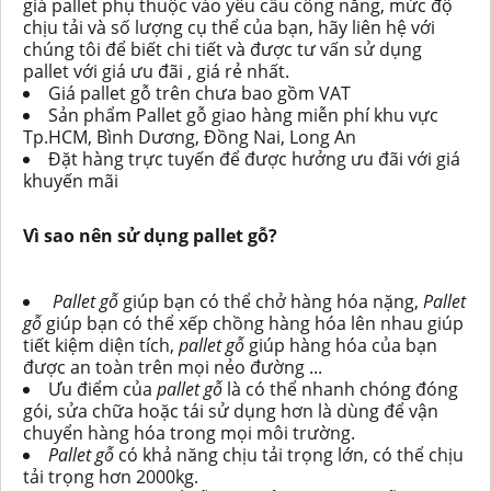
giá pallet phụ thuộc vào yêu cầu công năng, mức độ
chịu tải và số lượng cụ thể của bạn, hãy liên hệ với
chúng tôi để biết chi tiết và được tư vấn sử dụng
pallet với giá ưu đãi , giá rẻ nhất.
Giá pallet gỗ trên chưa bao gồm VAT
Sản phẩm Pallet gỗ giao hàng miễn phí khu vực
Tp.HCM, Bình Dương, Đồng Nai, Long An
Đặt hàng trực tuyến để được hưởng ưu đãi với giá
khuyến mãi
Vì sao nên sử dụng pallet gỗ?
Pallet gỗ
giúp bạn có thể chở hàng hóa nặng,
Pallet
gỗ
giúp bạn có thể xếp chồng hàng hóa lên nhau g
i
úp
tiết kiệm diện tích,
pallet gỗ
giúp hàng hóa của bạn
được an toàn trên mọi nẻo đường ...
Ưu điểm của
pallet gỗ
là có thể nhanh chóng đóng
gó
i
, sửa chữa hoặc tái sử dụng hơn là dùng để vận
chuyển hàng hóa trong mọ
i
môi trường.
Pallet gỗ
có khả năng chịu tải trọng lớn, có thể chịu
tải trọng hơn 2000kg.