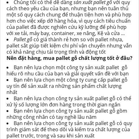
Chúng tô
i
có thể dễ dàng
sản xuất pallet gỗ
với quy
cách theo yêu cầu của bạn, nhưng bạn nên tuân thủ
một số quy cách chung để thuận tiện hơn và phù hợp
hơn cho việc xếp dỡ hàng hóa, vì quy cách tiêu chuẩn
của pallet đã được nghiên cứu kỹ lưỡng để phù hợp
với xe tải, máy bay, container, xe nâng, Kệ và cửa ...
Pallet gỗ
có giá thành rẻ hơn so với pallet nhựa,
pallet sắt giúp tiết kiệm ch
i
phí vận chuyển nhưng vẫn
có khả năng chịu tải trọng tĩnh và động tốt
Nên đặt hàng, mua pallet gỗ chất lượng tốt ở đâu?
Bạn nên lựa chọn một công ty sản xuất pallet gỗ
h
i
ểu rõ nhu cầu của bạn và giải quyết vấn đề với bạn
Bạn nên lựa chọn một công ty cung cấp pallet gỗ
uy tín để sản xuất ra những sản phẩm chất lượng
nhất
Bạn nên lựa chọn công ty sản xuất pallet gỗ có thể
xử lý số lượng lớn đơn hàng trong thờ
i
gian ngắn
Bạn nên lựa chọn công ty sản xuất pallet gỗ gồm
những công nhân có tay nghề lâu năm
Bạn nên lựa chọn công ty sản xuất pallet gỗ có quy
trình giám sát để theo dõi và k
i
ểm tra chất lượng của
pallet trước, trong và sau khi sản xuất